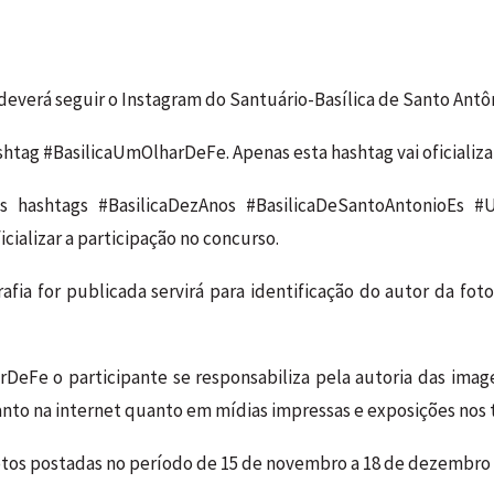
 deverá seguir o Instagram do Santuário-Basílica de Santo Ant
htag #BasilicaUmOlharDeFe. Apenas esta hashtag vai oficializar
 hashtags #BasilicaDezAnos #BasilicaDeSantoAntonioEs 
cializar a participação no concurso.
afia for publicada servirá para identificação do autor da fot
arDeFe o participante se responsabiliza pela autoria das ima
tanto na internet quanto em mídias impressas e exposições no
otos postadas no período de 15 de novembro a 18 de dezembro 