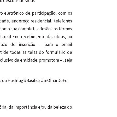
ão desconsideradas.
o eletrônico de participação, com os
dade, endereço residencial, telefones
m como sua completa adesão aos termos
hotsite no recebimento das obras, no
razo de inscrição – para o email
t de todas as telas do formulário de
clusivo da entidade promotora –, seja
vés da Hashtag #BasilicaUmOlharDeFe
tória, da importância e/ou da beleza do