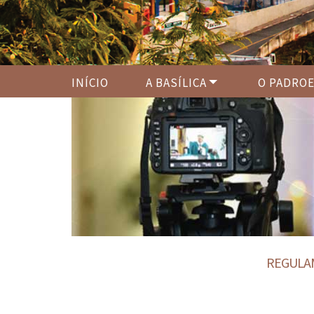
INÍCIO
A BASÍLICA
O PADROE
REGULA