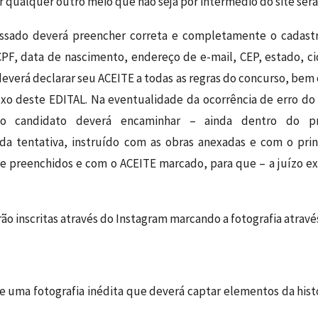
por qualquer outro meio que não seja por intermédio do site ser
eressado deverá preencher correta e completamente o cadastr
PF, data de nascimento, endereço de e-mail, CEP, estado, ci
deverá declarar seu ACEITE a todas as regras do concurso, be
o deste EDITAL. Na eventualidade da ocorrência de erro do 
 o candidato deverá encaminhar – ainda dentro do p
da tentativa, instruído com as obras anexadas e com o prin
 preenchidos e com o ACEITE marcado, para que – a juízo ex
rão inscritas através do Instagram marcando a fotografia atra
a de uma fotografia inédita que deverá captar elementos da his