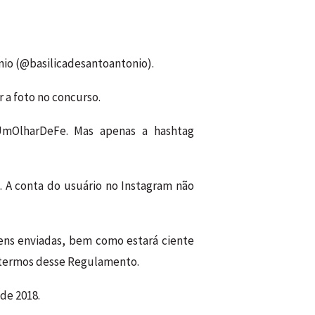
ônio (@basilicadesantoantonio).
 a foto no concurso.
#UmOlharDeFe. Mas apenas a hashtag
o. A conta do usuário no Instagram não
gens enviadas, bem como estará ciente
s termos desse Regulamento.
de 2018.