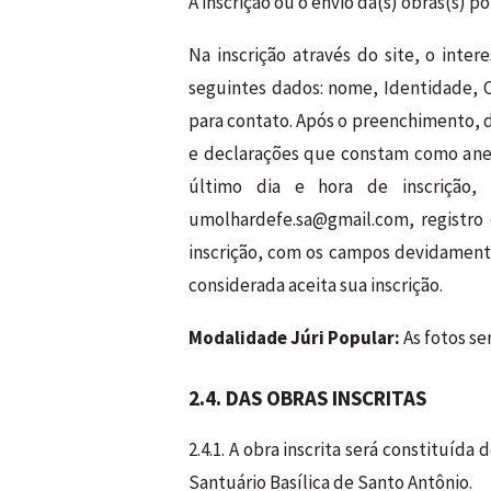
A inscrição ou o envio da(s) obras(s) 
Na inscrição através do site, o int
seguintes dados: nome, Identidade, C
para contato. Após o preenchimento, 
e declarações que constam como anex
último dia e hora de inscrição,
umolhardefe.sa@gmail.com, registro 
inscrição, com os campos devidamente
considerada aceita sua inscrição.
Modalidade Júri Popular:
As fotos se
2.4. DAS OBRAS INSCRITAS
2.4.1. A obra inscrita será constituíd
Santuário Basílica de Santo Antônio.