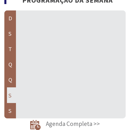
PROGRAMAÇÃO DA SEMANA
D
S
T
Q
Q
S
S
Agenda Completa >>